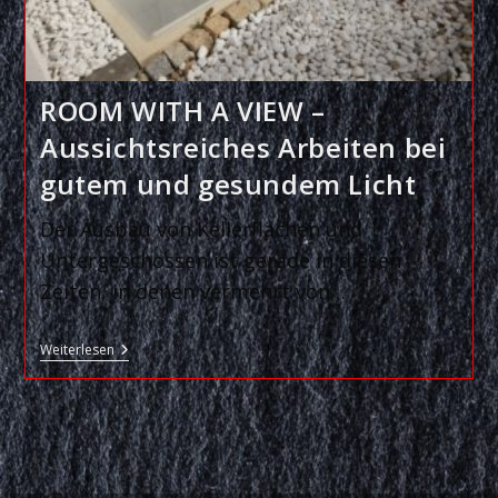
ROOM WITH A VIEW –
Aussichtsreiches Arbeiten bei
gutem und gesundem Licht
Der Ausbau von Kellerflächen und
Untergeschossen ist gerade in diesen
Zeiten, in denen vermehrt von…
ROOM
Weiterlesen
WITH
A
VIEW
–
Aussichtsreiches
Arbeiten
Bei
Gutem