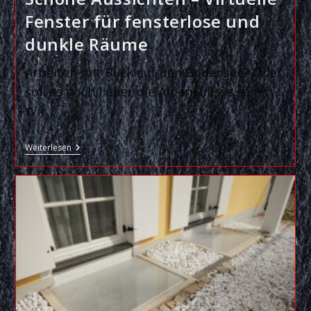
Fenster für fensterlose und
dunkle Räume
Arbeiten mit Blick auf den Bodensee? Oder
soll es doch lieber die Alpenkulisse sein?
Wir…
Schöne
Weiterlesen
Aussichten
–
Virtuelle
Fenster
Für
Fensterlose
Und
Dunkle
Räume