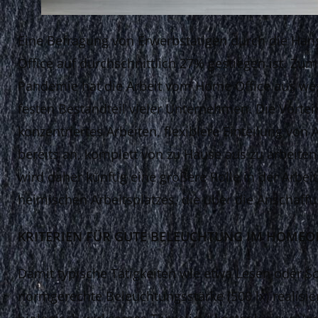
Eine Befragung von Erwerbstätigen durch die Han
Office auf durchschnittlich 27% gestiegen ist. Zu
Pandemie hat die Arbeit vom Home Office aus wese
festen Bestandteil vieler Unternehmen. Die Vortei
konzentriertes Arbeiten, flexiblere Einteilung von
bereits an, komplett von zu Hause aus zu arbeit
wird daher künftig eine größere Rolle in der Arbei
heimischen Arbeitsplatzes, die über die Anschaff
KRITERIEN FÜR GUTE BELEUCHTUNG IM HOMEO
Damit typische Tätigkeiten wie etwa Lesen oder S
normgerechte Beleuchtungsstärke (500 lx) realisie