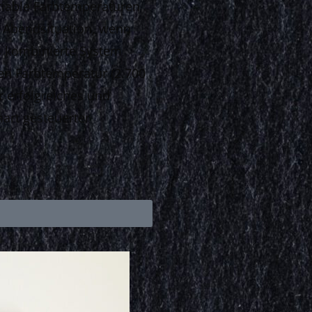
riable Farbtemperaturen
er Abendsituation, wenn
s kombinierte System
men Farbtemperatur (2.700
 erfolgreiches und
mart gesteuerter