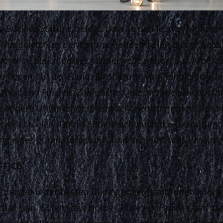
s-Böckler-Stiftung belegt, dass in den letzten Mona
m Vergleich: Vor der Corona-Pandemie lag dieser Antei
ntlich beschleunigt. Mittlerweile gehört das Arbeit
le liegen auf der Hand: Einsparung von Pendlerzeit u
 Arbeit und Freizeit. Zahlreiche Unternehmen bieten i
en. Andere Unternehmen ermöglichen zumindest flexib
tswelt spielen. Damit ändert sich auch die Gestaltung
ung eines guten Bürostuhls und Schreibtischs hinausg
FFICE
chreiben unter besten Bedingungen stattfinden können
rbar sein. Sofern das Home Office ein Fenster hat, s