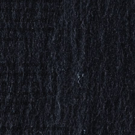
en Raumbereichen deutlich
ht herein? Der Einbau
Daher wird in diesen
ichtlösung beschränkt
t variablen
nthalten dimmbare
 Baumaßnahmen einfach
ach Einbruch der
eht im Home Office der
sreichend hohe
mmen wird.
virtuellen Fenster mit dem