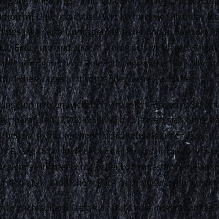
rfügung. Allerdings nimmt die Belichtung in dunkler
Räumen im Untergeschoss. Wie kommt hier also das Lic
lerdings ist er erfahrungsgemäß teuer und aufwendig. 
etzt. Eine gute und zudem biologisch wirksame Kunstl
einer normgerechten Beleuchtungsstärke. Sie sollte mi
türliches Tageslicht vorhanden wäre – schaffen.
n unseren neu entwickelten virtuellen Fenstern. Sie e
btemperaturen (2.200-6.500 K) und lassen sich ohne
Arbeiten in unzureichend belichteten Räumen bzw. n
 (z.B. See- bzw. Meerblick oder Bergpanorama) entst
 Aussicht verrichtet wird. Dabei kommt es auf eine au
tänden als »natürlicher« Blick nach außen wahrgeno
ug nach außen« lässt sich durch die Integration der 