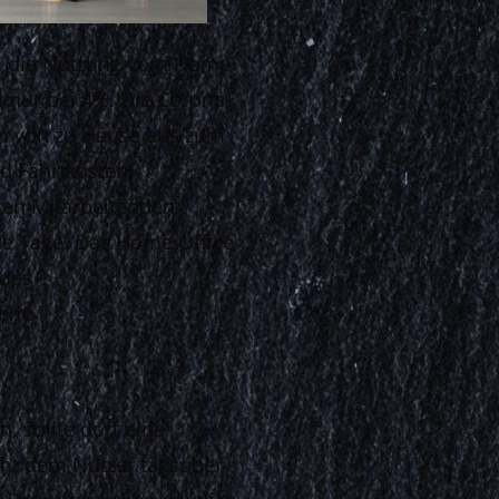
ten die Nutzung vom Home
l nur bei 4%. Die Corona-
en von zu Hause aus zum
nd Fahrtkosten,
hren Mitarbeitenden
le Tage. Das Home Office
 des
eht.
, sollte dort eine
teht dem Nutzer tagsüber