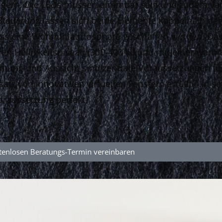
eigern. Die LEDs müssen dimmbar sein und zudem va
ten Steuerung lassen sich beide Elemente koppeln. In d
muss eine Wohlfühlatmosphäre geschaffen werden. Da
ren Helligkeitsniveau (300-400 lx) und mit einer war
tung und Aussicht sind zentrale Voraussetzungen für
tz von innovativen virtuellen Fenstern erfüllt – in s
raussetzung perfekt.
tenlosen Beratungs-Termin vereinbaren