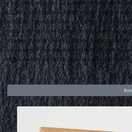
Element einer guten Grundbeleuchtung weiter st
(2.200-6.500 K) liefern. Mithilfe einer intelligen
also kein Tageslicht mehr zur Verfügung steht, 
sollte dann auf eine Lichtszene mit einem geringe
K) umgeschaltet werden können. Eine gute Beleuch
ermüdungsfreies Arbeiten im Homeoffice. Der Einsa
Kombination mit der Grundbeleuchtung – diese Vo
Kos