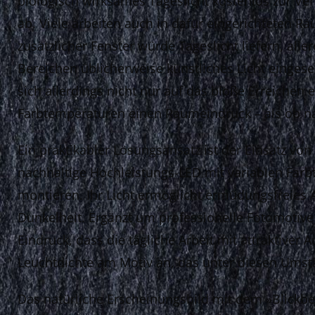
biologisch wirksames Tageslicht kostenlos zur Ve
ab. Viele arbeiten auch in dafür eingerichteten 
zusätzlicher Fenster würde Tageslicht liefern, al
Bereichen üblicherweise künstliches Licht einges
sich allerdings nicht nur auf das bloße Erreichen 
Farbtemperaturen einen Raumeindruck – als ob na
Ein praktikabler Lösungsansatz ist der Einsatz vo
nachhaltige Hochleistungs-LED mit variablen Far
montieren. Ihr Licht ermöglicht ermüdungsfreies 
Dunkelheit. Ergänzt um professionelle Fotomotive
Eindruck, dass die tägliche Arbeit mit attraktiver
Leuchtdichte am Motiv an, das unter diesen Ums
Das natürliche Erscheinungsbild mit dem »Blickbez